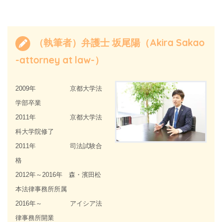
（執筆者）弁護士 坂尾陽（Akira Sakao
-attorney at law-）
2009年 京都大学法
学部卒業
2011年 京都大学法
科大学院修了
2011年 司法試験合
格
2012年～2016年 森・濱田松
本法律事務所所属
2016年～ アイシア法
律事務所開業