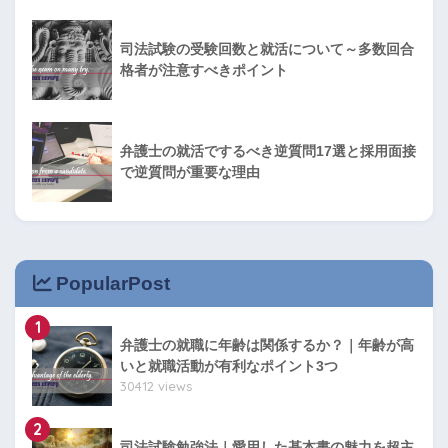
司法試験の受験回数と就活について～多数回合
格者が注意すべきポイント
弁護士の就活でするべき逆質問17選と採用面接
で逆質問が重要な理由
PopularPost
1
弁護士の就職に年齢は関係するか？｜年齢が高
いと就職活動が有利なポイント3つ
30412 views
2
司法試験勉強法｜愛用した基本書の魅力を超主