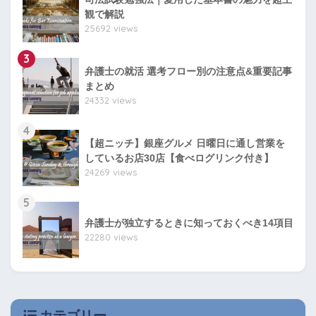
観で解説
25692 views
3
弁護士の就活 選考フロー別の注意点&重要記事
まとめ
24332 views
4
【超ニッチ】銀座グルメ 日曜日に通し営業を
しているお店30店【食べログリンク付き】
24269 views
5
弁護士が独立するときに知っておくべき14項目
22280 views
カテゴリー