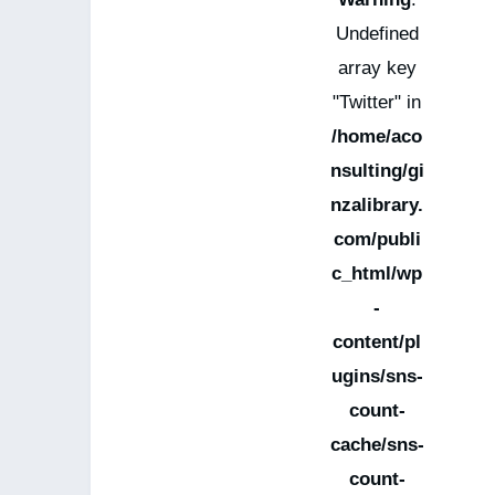
Undefined
array key
"Twitter" in
/home/aco
nsulting/gi
nzalibrary.
com/publi
c_html/wp
-
content/pl
ugins/sns-
count-
cache/sns-
count-