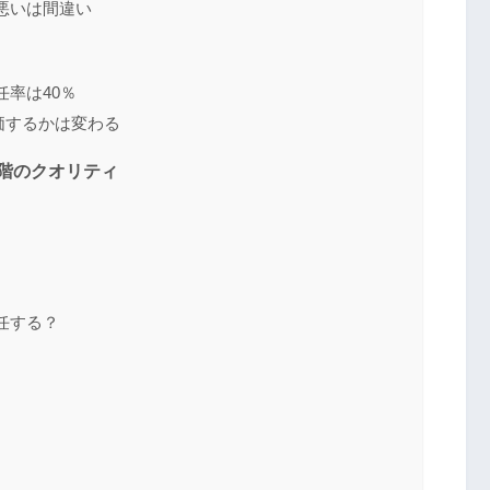
が悪いは間違い
任率は40％
評価するかは変わる
段階のクオリティ
受任する？