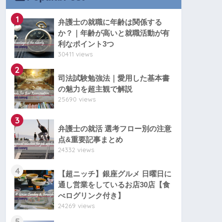
1
弁護士の就職に年齢は関係する
か？｜年齢が高いと就職活動が有
利なポイント3つ
30411 views
2
司法試験勉強法｜愛用した基本書
の魅力を超主観で解説
25690 views
3
弁護士の就活 選考フロー別の注意
点&重要記事まとめ
24332 views
4
【超ニッチ】銀座グルメ 日曜日に
通し営業をしているお店30店【食
べログリンク付き】
24269 views
5