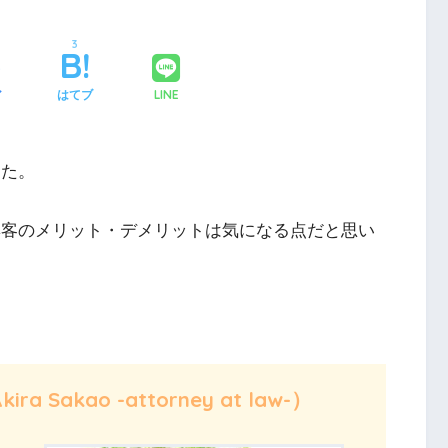
3
LINE
ア
はてブ
した。
集客のメリット・デメリットは気になる点だと思い
akao -attorney at law-）