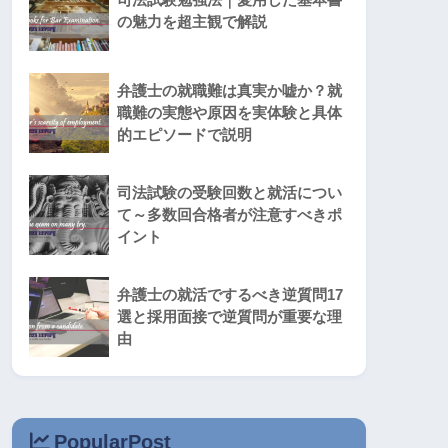
の魅力を超主観で解説
弁護士の就職難は真実か嘘か？就
職難の実態や原因を実体験と具体
的エピソードで説明
司法試験の受験回数と就活につい
て～多数回合格者が注意すべきポ
イント
弁護士の就活でするべき逆質問17
選と採用面接で逆質問が重要な理
由
PopularPost